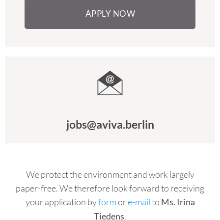
APPLY NOW
jobs@aviva.berlin
We protect the environment and work largely
paper-free. We therefore look forward to receiving
your application by
form
or
e-mail
to
Ms. Irina
.
Tiedens