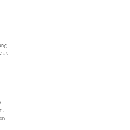
lung
 aus
s
n,
ten