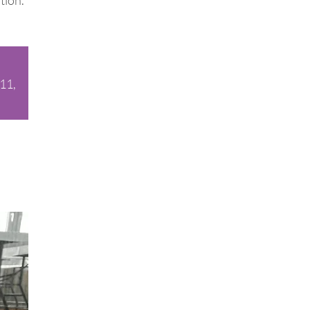
tion.
11,